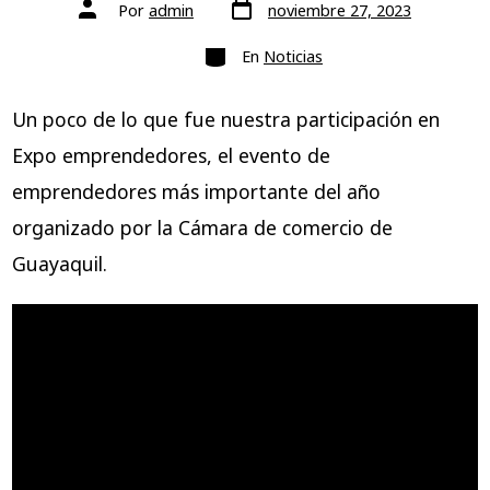
Fecha
Autor
Por
admin
noviembre 27, 2023
de
de
publicación
la
Categorías
entrada
En
Noticias
Un poco de lo que fue nuestra participación en
Expo emprendedores, el evento de
emprendedores más importante del año
organizado por la Cámara de comercio de
Guayaquil.